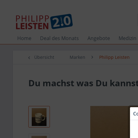
Home
Deal des Monats
Angebote
Medizin 
Übersicht
Marken
Philipp Leisten
Du machst was Du kannst
C