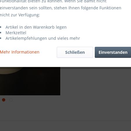
Funktionalität bieten zu können. Wenn Sie damit nicht
einverstanden sein sollten, stehen Ihnen folgende Funktionen
Vergleic
nicht zur Verfügung:
Artikel-Nr.:
Artikel in den Warenkorb legen
Merkzettel
Artikelempfehlungen und vieles mehr
Mehr Informationen
Schließen
Einverstanden