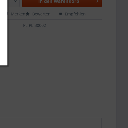
In den
Warenkorb
hen
Merken
Bewerten
Empfehlen
PL-PL-30002