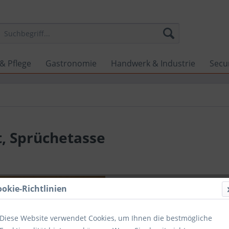
& Pflege
Gastronomie
Handwerk & Industrie
Secu
, Sprüchetasse
11,00 
ookie-Richtlinien
inkl. MwSt.
zzg
Die Liefer
Diese Website verwendet Cookies, um Ihnen die bestmögliche