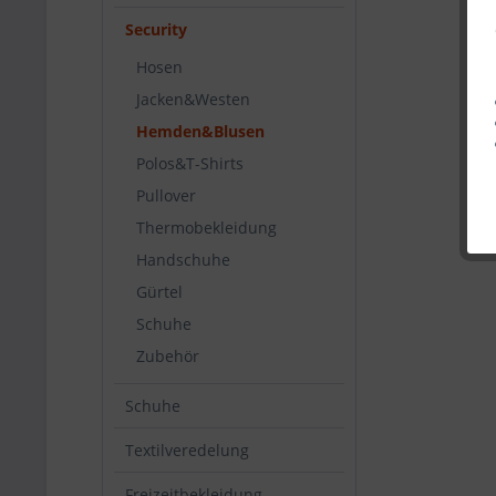
Security
Hosen
Jacken&Westen
Hemden&Blusen
Polos&T-Shirts
Pullover
Thermobekleidung
Handschuhe
Gürtel
Schuhe
Zubehör
Schuhe
Textilveredelung
Freizeitbekleidung