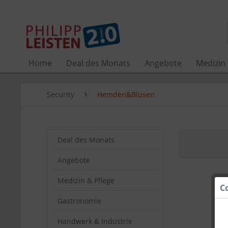
Home
Deal des Monats
Angebote
Medizin 
Security
Hemden&Blusen
Deal des Monats
Angebote
Medizin & Pflege
C
Gastronomie
Handwerk & Industrie