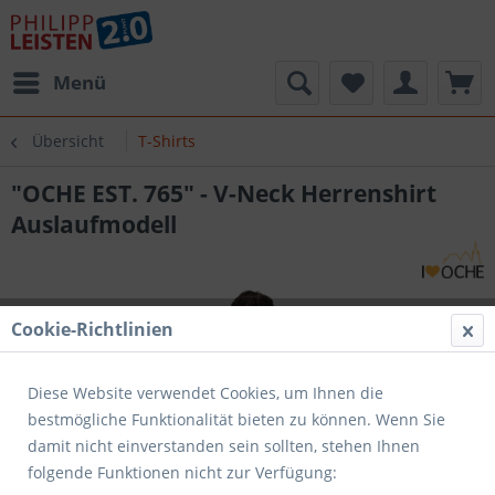
Menü
Übersicht
T-Shirts
"OCHE EST. 765" - V-Neck Herrenshirt
Auslaufmodell
Cookie-Richtlinien
Diese Website verwendet Cookies, um Ihnen die
bestmögliche Funktionalität bieten zu können. Wenn Sie
damit nicht einverstanden sein sollten, stehen Ihnen
folgende Funktionen nicht zur Verfügung: